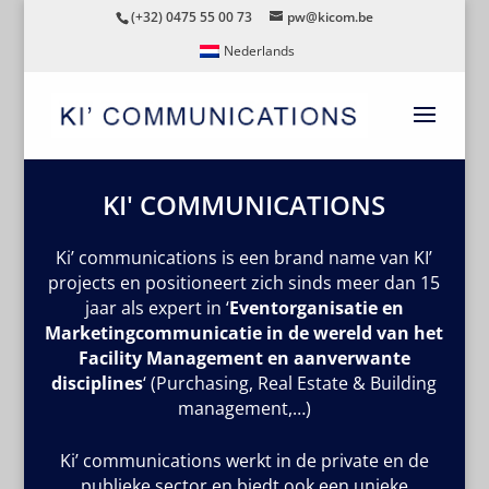
(+32) 0475 55 00 73
pw@kicom.be
Nederlands
KI' COMMUNICATIONS
Ki’ communications is een brand name van KI’
projects en positioneert zich sinds meer dan 15
jaar als expert in ‘
Eventorganisatie en
Marketingcommunicatie in de wereld van het
Facility Management en aanverwante
disciplines
‘ (Purchasing, Real Estate & Building
management,…)
Ki’ communications werkt in de private en de
publieke sector en biedt ook een unieke