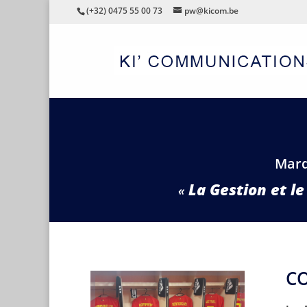
(+32) 0475 55 00 73
pw@kicom.be
Mard
La Gestion et l
C