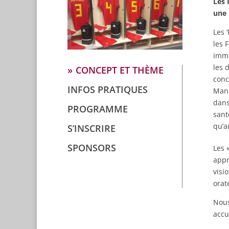
Les 
une 
Les ‘
les 
immo
les 
CONCEPT ET THÈME
conc
INFOS PRATIQUES
Mana
dans
PROGRAMME
sant
qu’a
S’INSCRIRE
SPONSORS
Les 
appr
visi
orat
Nous
accu