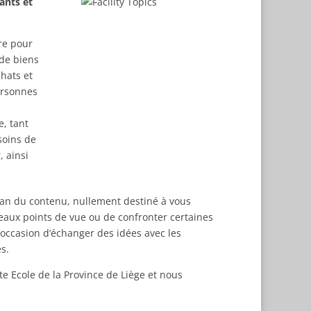
ants et
re pour
 de biens
chats et
ersonnes
, tant
soins de
 ainsi
plan du contenu, nullement destiné à vous
eaux points de vue ou de confronter certaines
’occasion d’échanger des idées avec les
es.
e Ecole de la Province de Liège et nous