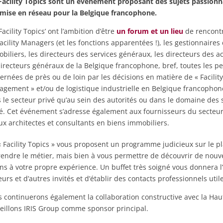
Facility Topics sont un événement proposant des sujets passionn
mise en réseau pour la Belgique francophone.
Facility Topics’ ont l’ambition d’être
un forum et un lieu
de rencont
Facility Managers (et les fonctions apparentées !), les gestionnaires
biliers, les directeurs des services généraux, les directeurs des a
directeurs généraux de la Belgique francophone, bref, toutes les p
ernées de près ou de loin par les décisions en matière de « Facility
gement » et/ou de logistique industrielle en Belgique francophone
 le secteur privé qu’au sein des autorités ou dans le domaine des 
é. Cet événement s’adresse également aux fournisseurs du secteur,
ux architectes et consultants en biens immobiliers.
« Facility Topics » vous proposent un programme judicieux sur le 
endre le métier, mais bien à vous permettre de découvrir de nouv
ons à votre propre expérience. Un buffet très soigné vous donnera l
eurs et d’autres invités et d’établir des contacts professionnels util
 continuerons également la collaboration constructive avec la Haut
eillons IRIS Group comme sponsor principal.