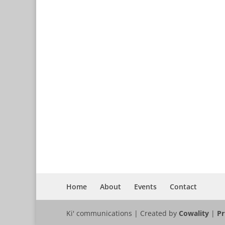
Home
About
Events
Contact
Ki' communications | Created by
Cowality
|
Pr