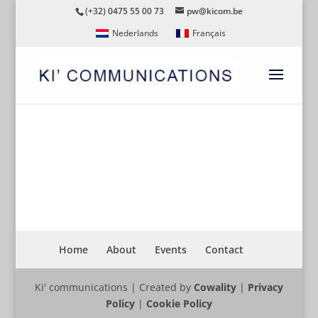
(+32) 0475 55 00 73
pw@kicom.be
Nederlands
Français
BELGISCHE VERENIGING VAN
ZIEKENHUISDIRECTEURS
Home
About
Events
Contact
Ki' communications | Created by
Cowality
|
Privacy
Policy
|
Cookie Policy