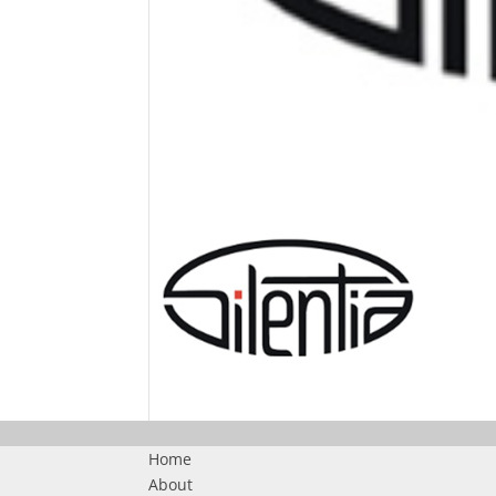
Home
About