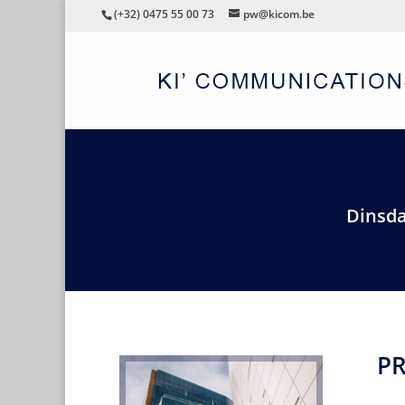
(+32) 0475 55 00 73
pw@kicom.be
Dinsda
P