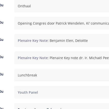
0u
Onthaal
0u
Opening Congres door Patrick Wendelen, Ki’ communica
5u
Plenaire Key Note
: Benjamin Elen, Deloitte
0u
Plenaire Key Note
: Plenaire Key note dr. Ir. Michaël Pee
0u
Lunchbreak
0u
Youth Panel
0u